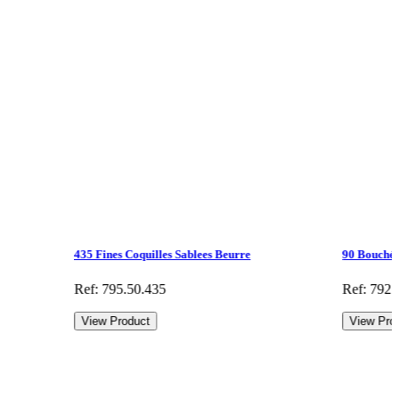
435 Fines Coquilles Sablees Beurre
90 Bouchée
Ref: 795.50.435
Ref: 792.
View Product
View Pro