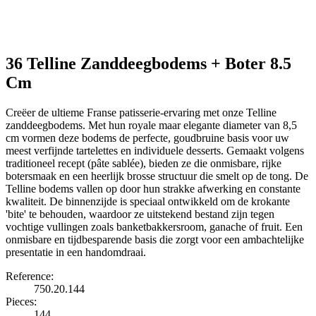
36 Telline Zanddeegbodems + Boter 8.5
Cm
Creëer de ultieme Franse patisserie-ervaring met onze Telline
zanddeegbodems. Met hun royale maar elegante diameter van 8,5
cm vormen deze bodems de perfecte, goudbruine basis voor uw
meest verfijnde tartelettes en individuele desserts. Gemaakt volgens
traditioneel recept (pâte sablée), bieden ze die onmisbare, rijke
botersmaak en een heerlijk brosse structuur die smelt op de tong. De
Telline bodems vallen op door hun strakke afwerking en constante
kwaliteit. De binnenzijde is speciaal ontwikkeld om de krokante
'bite' te behouden, waardoor ze uitstekend bestand zijn tegen
vochtige vullingen zoals banketbakkersroom, ganache of fruit. Een
onmisbare en tijdbesparende basis die zorgt voor een ambachtelijke
presentatie in een handomdraai.
Reference:
750.20.144
Pieces:
144