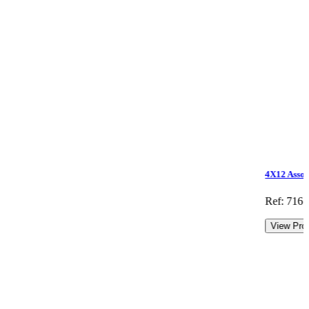
4X12 Assor
Ref: 716.
View Pro