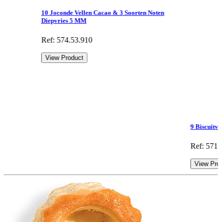
10 Joconde Vellen Cacao & 3 Soorten Noten
Diepvries 5 MM
Ref: 574.53.910
View Product
9 Biscuitv
Ref: 571.
View Pro