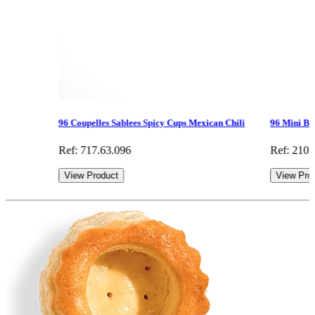
96 Coupelles Sablees Spicy Cups Mexican Chili
96 Mini Bo
Ref: 717.63.096
Ref: 210.
View Product
View Pro