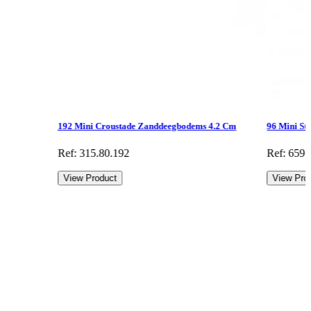
192 Mini Croustade Zanddeegbodems 4.2 Cm
96 Mini St
Ref: 315.80.192
Ref: 659.
View Product
View Pro