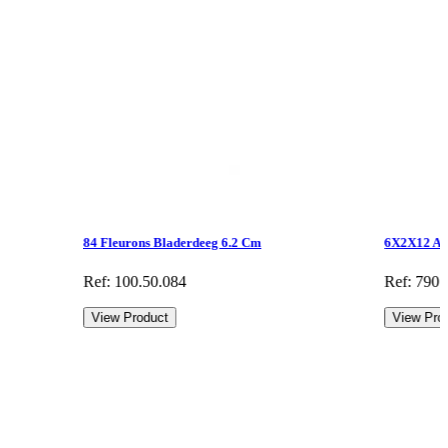
84 Fleurons Bladerdeeg 6.2 Cm
6X2X12 Amu
Ref: 100.50.084
Ref: 790.
View Product
View Pro