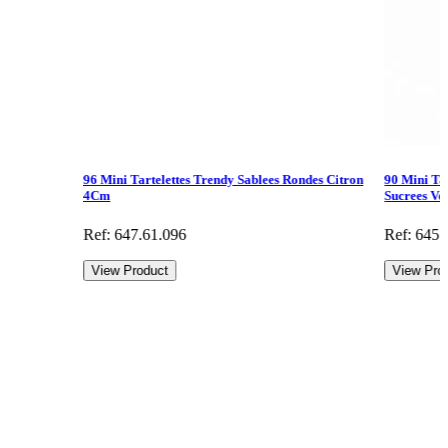
96 Mini Tartelettes Trendy Sablees Rondes Citron
90 Mini Ta
4Cm
Sucrees V
Ref: 647.61.096
Ref: 645.
View Product
View Pro